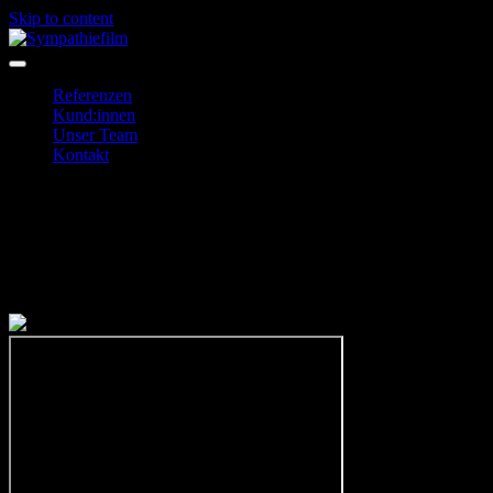
Skip to content
Sympathiefilm
Nachhaltige Filmproduktion aus Berlin
Referenzen
Kund:innen
Unser Team
Kontakt
BZgA: Medienkonsum
dreistrom.land AG / Bundeszentrale für gesundheitliche Aufklärung
Produktion: 2021