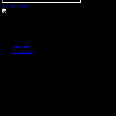
Mehr Referenzen
kontakt@sympathiefilm.de
Sympathiefilm GmbH
Schlesische Straße 31
10997 Berlin
Impressum
Datenschutz