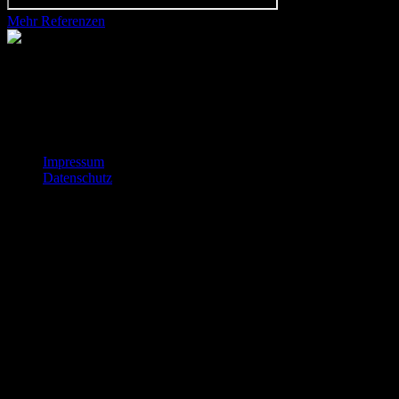
Mehr Referenzen
kontakt@sympathiefilm.de
Sympathiefilm GmbH
Schlesische Straße 31
10997 Berlin
Impressum
Datenschutz