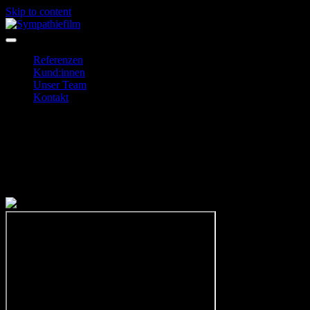
Skip to content
Sympathiefilm
Nachhaltige Filmproduktion aus Berlin
Referenzen
Kund:innen
Unser Team
Kontakt
Aktion Sühnezeichen Friedensdienste
Aktion Sühnezeichen Friedensdienste e.V.
Produktion: 2021